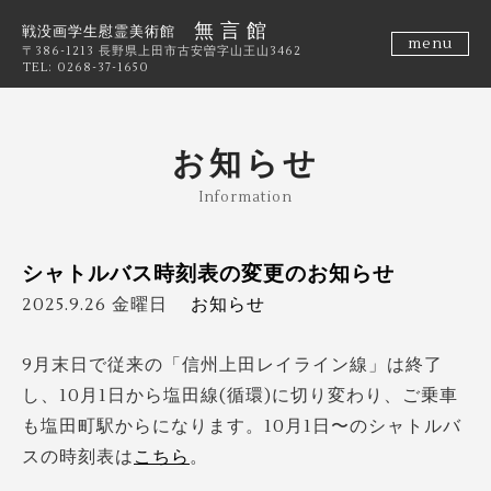
無 言 館
戦没画学生慰霊美術館
menu
〒386-1213 長野県上田市古安曽字山王山3462
TEL: 0268-37-1650
お知らせ
Information
シャトルバス時刻表の変更のお知らせ
2025.9.26 金曜日
お知らせ
9月末日で従来の「信州上田レイライン線」は終了
し、10月1日から塩田線(循環)に切り変わり、ご乗車
も塩田町駅からになります。10月1日〜のシャトルバ
スの時刻表は
こちら
。