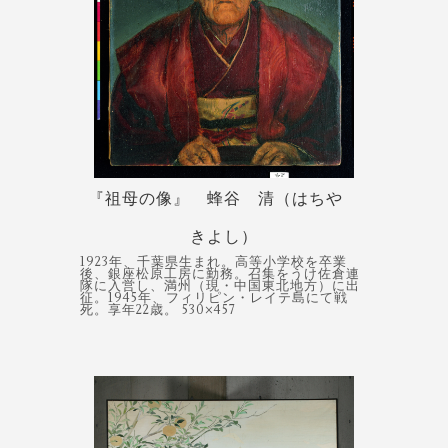
『祖母の像』 蜂谷 清（はちや
きよし）
1923年、千葉県生まれ。高等小学校を卒業
後、銀座松原工房に勤務。召集をうけ佐倉連
隊に入営し、満州（現・中国東北地方）に出
征。1945年、フィリピン・レイテ島にて戦
死。享年22歳。 530×457