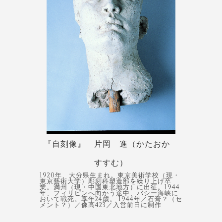
『自刻像』 片岡 進（かたおか
すすむ）
1920年、大分県生まれ。東京美術学校（現・
東京藝術大学）彫刻科塑造部を繰り上げ卒
業。満州（現・中国東北地方）に出征。1944
年、フィリピンへ向かう途中、バシー海峡に
おいて戦死。享年24歳。 1944年／石膏？（セ
メント？）／像高423／入営前日に制作