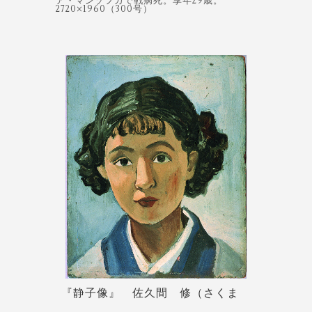
ア・マンゾフカで戦病死。享年29歳。
2720×1960（300号）
『静子像』 佐久間 修（さくま