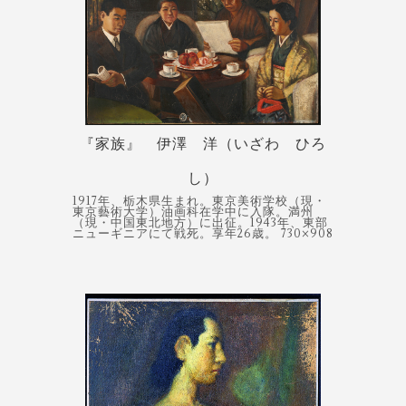
『家族』 伊澤 洋（いざわ ひろ
し）
1917年、栃木県生まれ。東京美術学校（現・
東京藝術大学）油画科在学中に入隊。満州
（現・中国東北地方）に出征。1943年、東部
ニューギニアにて戦死。享年26歳。 730×908