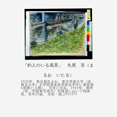
『釣人のいる風景』 丸尾 至（ま
るお いたる）
1920年、東京都生まれ。東京帝国大学（現・
東京大学）文学部美術史学科在学中に東部第
6部隊に入隊し、北支に出征。1945年、満州
（現・中国東北地方）吉林省において戦病
死。享年25歳。 水彩・紙 293×375