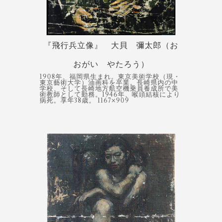
『飛行兵立像』 大貝 彌太郎（お
おがい やたろう）
1908年、福岡県生まれ。東京美術学校（現・
東京藝術大学）油画科を卒業。長崎県内の中
学校、そして長崎地方航空機乗員養成所で美
術教師として勤務。1946年、喉頭結核により
病死。享年38歳。 1167×909