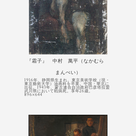
『霜子』 中村 萬平（なかむら
まんぺい）
1916年、静岡県生まれ。東京美術学校（現・
東京藝術大学）油画科を卒業。中国・華北に
出征。1943年、蒙古連合自治政府巴彦塔拉盟
武川県において戦病死。享年26歳。
896×644