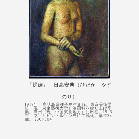
『裸婦』 日高安典（ひだか やす
のり）
1918年、鹿児島県種子島生まれ。東京美術学
校（現・東京藝術大学）油画科を繰り上げ卒
業。満州（現・中国東北地方）に出征。1945
年、フィリピン・ルソン島にて戦死。享年27
歳。 730×504