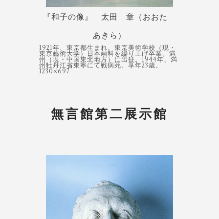
『和子の像』 太田 章（おおた
あきら）
1921年、東京都生まれ。東京美術学校（現・
東京藝術大学）日本画科を繰り上げ卒業。満
州（現・中国東北地方）に出征。1944年、満
州牡丹江省東寧­にて戦病死。享年23歳。
1230×697
無言館第二展示館