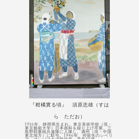
『柑橘實る頃』 須原忠雄（すは
ら ただお）
1916年、静岡県生まれ。東京美術学校（現・
東京藝術大学）日本画科を繰り上げ卒業。三
島野戦重砲兵連隊に入隊し、満州（現・中国
東北地方）に駐屯。1946年、抑留先のシベリ