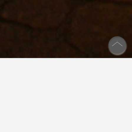
オリーヴの読書館
Library ( Olive-no-Dokushokan )
オリーヴの読書館では約３０,０００冊の蔵書のうち
約１５,０００冊の書籍を開架しています。特に展覧
会のカタログ、美術書が充実しております。ご不明な
ことがございましたらお気軽に受付にお申し付けくだ