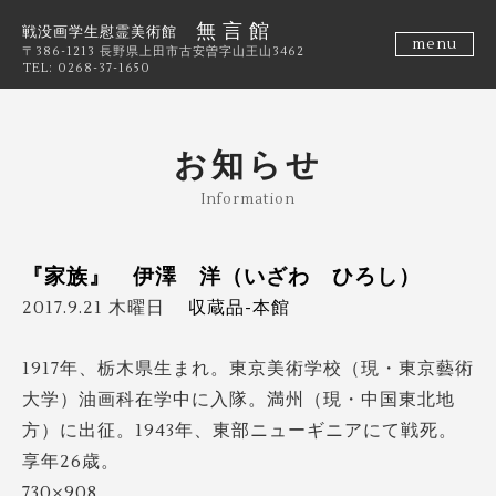
無 言 館
戦没画学生慰霊美術館
menu
〒386-1213 長野県上田市古安曽字山王山3462
TEL: 0268-37-1650
お知らせ
Information
『家族』 伊澤 洋（いざわ ひろし）
2017.9.21 木曜日
収蔵品-本館
1917年、栃木県生まれ。東京美術学校（現・東京藝術
大学）油画科在学中に入隊。満州（現・中国東北地
方）に出征。1943年、東部ニューギニアにて戦死。
享年26歳。
730×908