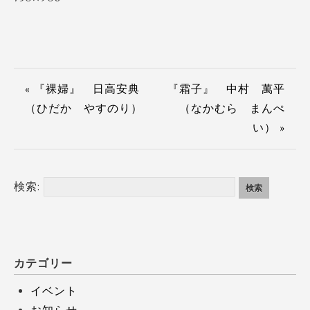
« 『裸婦』 日高安典
『霜子』 中村 萬平
（ひだか やすのり）
（なかむら まんぺ
い） »
検索:
カテゴリー
イベント