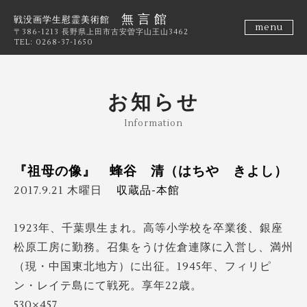
無 言 館
戦没画学生慰霊美術館
menu
〒386-1213 長野県上田市古安曽字山王山3462
TEL: 0268-37-1650
お知らせ
Information
『祖母の像』 蜂谷 清（はちや きよし）
2017.9.21 木曜日
収蔵品-本館
1923年、千葉県生まれ。高等小学校を卒業後、銀座
松原工房に勤務。召集をうけ佐倉連隊に入営し、満州
（現・中国東北地方）に出征。1945年、フィリピ
ン・レイテ島にて戦死。享年22歳。
530×457