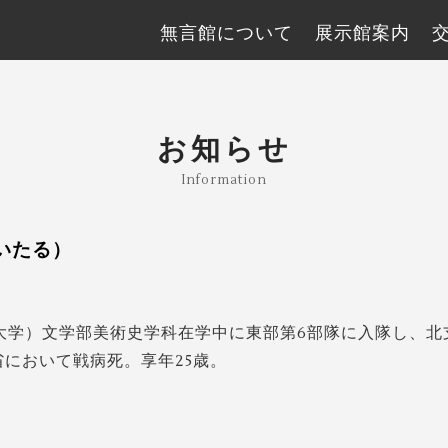
無言館について
展示館案内
お知らせ
Information
いたる）
京大学）文学部美術史学科在学中に東部第6部隊に入隊し、北
省において戦病死。享年25歳。