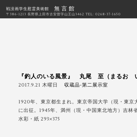
無 言 館
戦没画学生慰霊美術館
〒386-1213 長野県上田市古安曽字山王山3462
TEL: 0268-37-1650
『釣人のいる風景』 丸尾 至（まるお 
2017.9.21 木曜日
収蔵品-第二展示室
1920年、東京都生まれ。東京帝国大学（現・東
に出征。1945年、満州（現・中国東北地方）吉林
水彩・紙 293×375