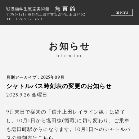
無 言 館
戦没画学生慰霊美術館
menu
〒386-1213 長野県上田市古安曽字山王山3462
TEL: 0268-37-1650
お知らせ
Information
月別アーカイブ：2025年09月
シャトルバス時刻表の変更のお知らせ
2025.9.26 金曜日
9月末日で従来の「信州上田レイライン線」は終了
し、10月1日から塩田線(循環)に切り変わり、ご乗車
も塩田町駅からになります。10月1日〜のシャトルバ
スの時刻表は
こちら
。