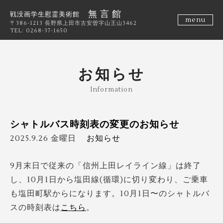
無 言 館
戦没画学生慰霊美術館
menu
〒386-1213 長野県上田市古安曽字山王山3462
TEL: 0268-37-1650
お知らせ
Information
シャトルバス時刻表の変更のお知らせ
2025.9.26 金曜日
お知らせ
9月末日で従来の「信州上田レイライン線」は終了
し、10月1日から塩田線(循環)に切り変わり、ご乗車
も塩田町駅からになります。10月1日〜のシャトルバ
スの時刻表は
こちら
。