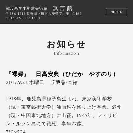
無 言 館
戦没画学生慰霊美術館
menu
〒386-1213 長野県上田市古安曽字山王山3462
TEL: 0268-37-1650
お知らせ
Information
『裸婦』 日高安典（ひだか やすのり）
2017.9.21 木曜日
収蔵品-本館
1918年、鹿児島県種子島生まれ。東京美術学校
（現・東京藝術大学）油画科を繰り上げ卒業。満州
（現・中国東北地方）に出征。1945年、フィリピ
ン・ルソン島にて戦死。享年27歳。
730×504