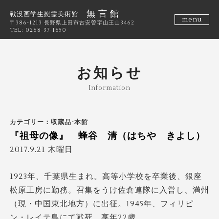
無 言 館
戦没画学生慰霊美術館
menu
〒386-1213 長野県上田市古安曽字山王山3462
TEL: 0268-37-1650
お知らせ
Information
カテゴリー：収蔵品-本館
『祖母の像』 蜂谷 清（はちや きよし）
2017.9.21 木曜日
1923年、千葉県生まれ。高等小学校を卒業後、銀座
松原工房に勤務。召集をうけ佐倉連隊に入営し、満州
（現・中国東北地方）に出征。1945年、フィリピ
ン・レイテ島にて戦死。享年22歳。