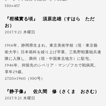
530×457
『柑橘實る頃』 須原忠雄（すはら ただ
お）
2017.9.21 木曜日
1916年、静岡県生まれ。東京美術学校（現・東京藝
術大学）日本画科を繰り上げ卒業。三島野戦重砲兵連
隊に入隊し、満州（現・中国東北地方）に駐屯。
1946年、抑留先のシベリア・マンゾフカで戦病死。
享年29歳。
2720×1960（300号）
『静子像』 佐久間 修（さくま おさむ）
2017.9.21 木曜日