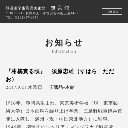
無 言 館
戦没画学生慰霊美術館
menu
〒386-1213 長野県上田市古安曽字山王山3462
TEL: 0268-37-1650
お知らせ
Information
『柑橘實る頃』 須原忠雄（すはら ただ
お）
2017.9.21 木曜日
収蔵品-本館
1916年、静岡県生まれ。東京美術学校（現・東京藝
術大学）日本画科を繰り上げ卒業。三島野戦重砲兵連
隊に入隊し、満州（現・中国東北地方）に駐屯。
1946年、抑留先のシベリア・マンゾフカで戦病死。